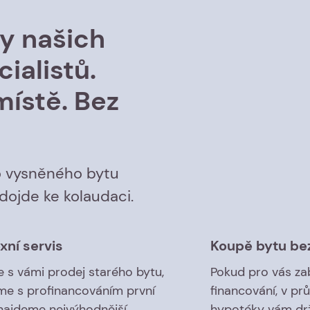
by našich
ialistů.
místě. Bez
 vysněného bytu
ojde ke kolaudaci.
ní servis
Koupě bytu bez
 s vámi prodej starého bytu,
Pokud pro vás z
e s profinancováním první
financování, v pr
 najdeme nejvýhodnější
hypotéky vám dr