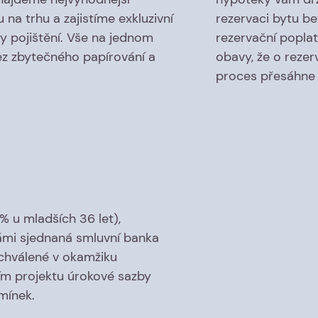
 na trhu a zajistíme exkluzivní
rezervaci bytu be
 pojištění. Vše na jednom
rezervační poplat
ez zbytečného papírování a
obavy, že o rezerv
proces přesáhne 
% u mladších 36 let),
Námi sjednaná smluvní banka
chválené v okamžiku
ím projektu úrokové sazby
mínek.