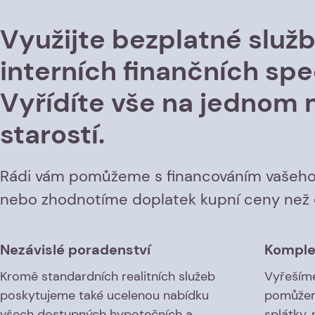
Využijte bezplatné služ
interních finančních spec
Vyřídíte vše na jednom 
starostí.
Rádi vám pomůžeme s financováním vašeho
nebo zhodnotíme doplatek kupní ceny než d
Nezávislé poradenství
Komplex
Kromě standardních realitních služeb
Vyřešíme
poskytujeme také ucelenou nabídku
pomůžem
všech dostupných hypotečních a
splátky,