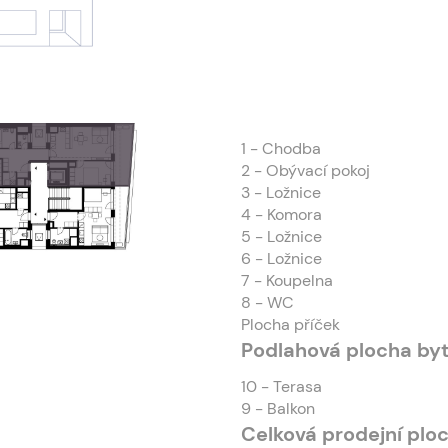
1
- Chodba
2
- Obývací pokoj
3
- Ložnice
4
- Komora
5
- Ložnice
6
- Ložnice
7
- Koupelna
8
- WC
Plocha příček
Podlahová plocha by
10
- Terasa
9
- Balkon
Celková prodejní plo