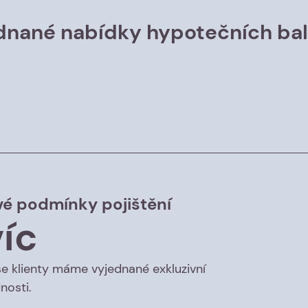
nané nabídky hypotečních bal
é podmínky pojištění
íc
e klienty máme vyjednané exkluzivní
nosti.