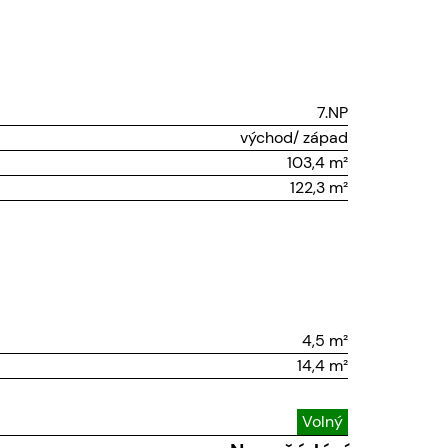
7.NP
východ/ západ
103,4 m²
122,3 m²
4,5 m²
14,4 m²
Volný