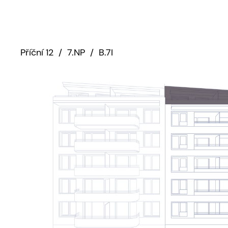
Příční 12
/
7.NP
/
B.7I