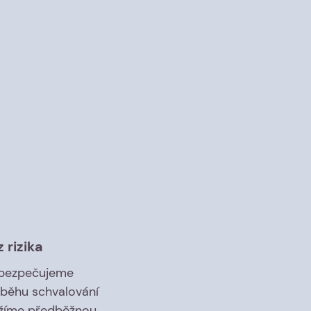
 rizika
abezpečujeme
ůběhu schvalování
žíme předběžnou