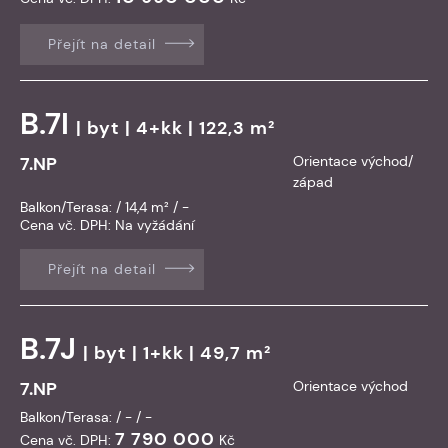
Přejít na detail
B.7I
|
byt
| 4+kk | 122,3 m²
7.NP
Orientace východ/
západ
Balkon/Terasa: / 14,4 m² / -
Cena vč. DPH:
Na vyžádání
Přejít na detail
B.7J
|
byt
| 1+kk | 49,7 m²
7.NP
Orientace východ
Balkon/Terasa: / - / -
7 790 000
Cena vč. DPH:
Kč