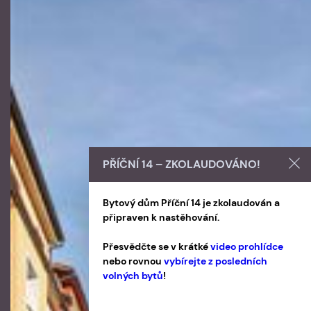
PŘÍČNÍ 14 – ZKOLAUDOVÁNO!
Bytový dům Příční 14 je zkolaudován a
připraven k nastěhování.
Přesvědčte se v krátké
video prohlídce
nebo rovnou
vybírejte z posledních
volných bytů
!