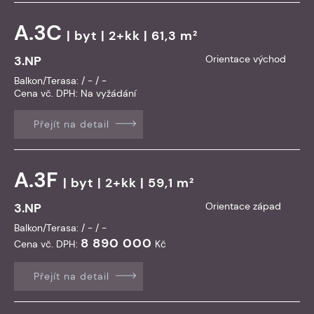
A.3C
|
byt
| 2+kk | 61,3 m²
3.NP
Orientace východ
Balkon/Terasa: / - / -
Cena vč. DPH:
Na vyžádání
Přejít na detail
A.3F
|
byt
| 2+kk | 59,1 m²
3.NP
Orientace západ
Balkon/Terasa: / - / -
8 890 000
Cena vč. DPH:
Kč
Přejít na detail