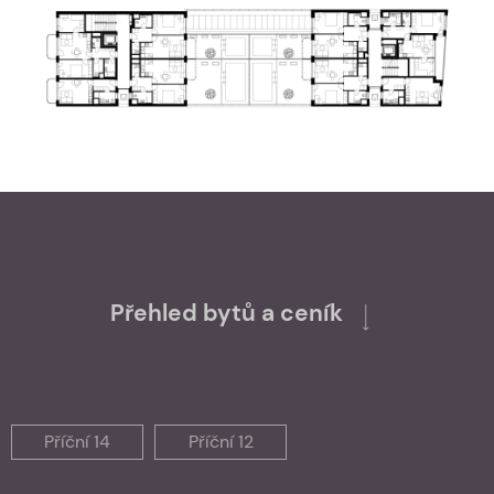
Přehled bytů a ceník
Příční 14
Příční 12