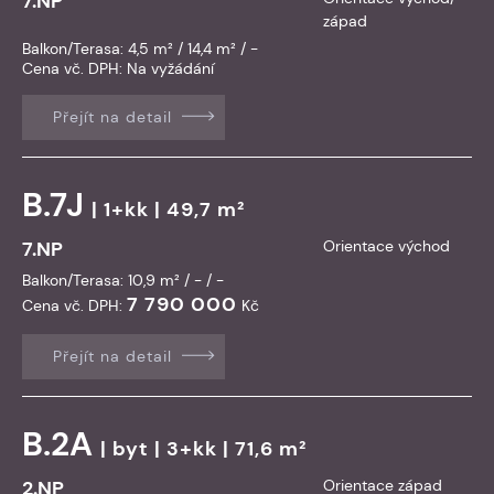
7.NP
západ
Balkon/Terasa: 4,5 m² / 14,4 m² / -
Cena vč. DPH:
Na vyžádání
Přejít na detail
B.7J
| 1+kk | 49,7 m²
7.NP
Orientace východ
Balkon/Terasa: 10,9 m² / - / -
7 790 000
Cena vč. DPH:
Kč
Přejít na detail
B.2A
|
byt
| 3+kk | 71,6 m²
2.NP
Orientace západ