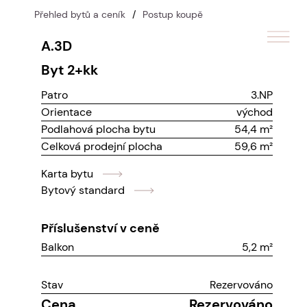
Přehled bytů a ceník
/
Postup koupě
A.3D
byt
2+kk
Patro
3.NP
Orientace
východ
Podlahová plocha bytu
54,4 m²
Celková prodejní plocha
59,6 m²
Karta bytu
Bytový standard
Příslušenství v ceně
Balkon
5,2 m²
Stav
Rezervováno
Cena
Rezervováno