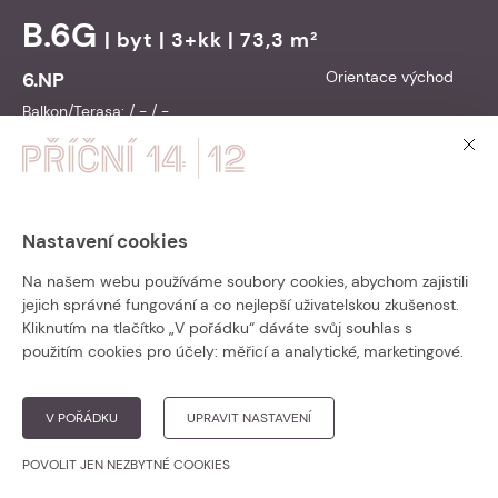
B.6G
|
byt
| 3+kk | 73,3 m²
6.NP
Orientace východ
Balkon/Terasa: / - / -
11 290 000
Cena vč. DPH:
Kč
Přejít na detail
Nastavení cookies
PŘÍČNÍ 14 – ZKOLAUDOVÁNO!
B.6H
|
byt
| 1+kk | 33,5 m²
Na našem webu používáme soubory cookies, abychom zajistili
jejich správné fungování a co nejlepší uživatelskou zkušenost.
6.NP
Orientace východ
Bytový dům Příční 14 je zkolaudován a
Kliknutím na tlačítko „V pořádku“ dáváte svůj souhlas s
připraven k nastěhování.
použitím cookies pro účely:
měřicí a analytické, marketingové
.
Balkon/Terasa: / - / -
5 690 000
Cena vč. DPH:
Kč
Přesvědčte se v krátké
video prohlídce
nebo rovnou
vybírejte z posledních
V POŘÁDKU
UPRAVIT NASTAVENÍ
Přejít na detail
volných bytů
!
POVOLIT JEN NEZBYTNÉ COOKIES