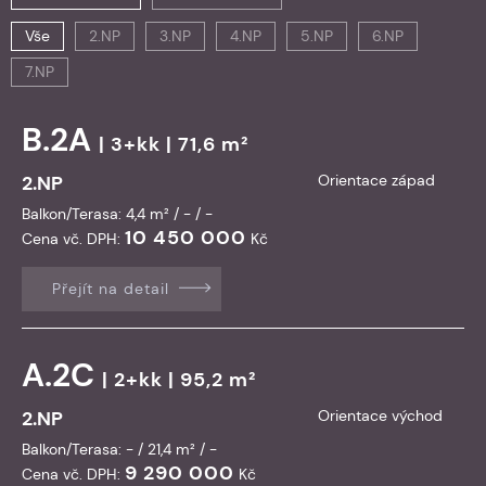
Vše
2.NP
3.NP
4.NP
5.NP
6.NP
7.NP
B.2A
| 3+kk | 71,6 m²
2.NP
Orientace západ
Balkon/Terasa: 4,4 m² / - / -
10 450 000
Cena vč. DPH:
Kč
Přejít na detail
A.2C
| 2+kk | 95,2 m²
2.NP
Orientace východ
Balkon/Terasa: - / 21,4 m² / -
9 290 000
Cena vč. DPH:
Kč