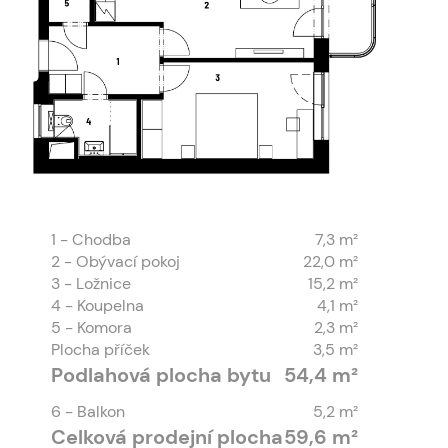
1
- Chodba
7,3 m²
2
- Obývací pokoj
22,0 m²
3
- Ložnice
15,2 m²
4
- Koupelna
4,1 m²
5
- Komora
2,3 m²
Plocha příček
3,5 m²
Podlahová plocha bytu
54,4 m²
6
- Balkon
5,2 m²
Celková prodejní plocha
59,6 m²