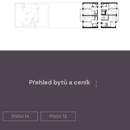
Přehled bytů a ceník
Příční 14
Příční 12