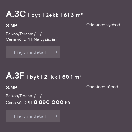
A.3C
|
byt
| 2+kk | 61,3 m²
3.NP
Orientace východ
Balkon/Terasa: / - / -
Cena vč. DPH:
Na vyžádání
Přejít na detail
A.3F
|
byt
| 2+kk | 59,1 m²
3.NP
Orientace západ
Balkon/Terasa: / - / -
8 890 000
Cena vč. DPH:
Kč
Přejít na detail