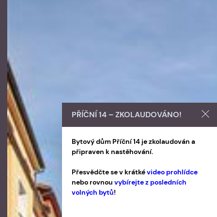
PŘÍČNÍ 14 – ZKOLAUDOVÁNO!
Bytový dům Příční 14 je zkolaudován a
připraven k nastěhování.
Přesvědčte se v krátké
video prohlídce
nebo rovnou
vybírejte z posledních
volných bytů
!