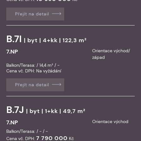
Přejít na detail
B.7I
|
byt
| 4+kk | 122,3 m²
7.NP
Orientace východ/
západ
Balkon/Terasa: / 14,4 m² / -
Cena vč. DPH:
Na vyžádání
Přejít na detail
B.7J
|
byt
| 1+kk | 49,7 m²
7.NP
Orientace východ
Balkon/Terasa: / - / -
7 790 000
Cena vč. DPH:
Kč