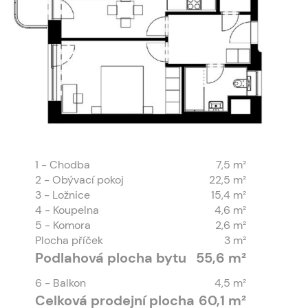
1
- Chodba
7,5 m²
2
- Obývací pokoj
22,5 m²
3
- Ložnice
15,4 m²
4
- Koupelna
4,6 m²
5
- Komora
2,6 m²
Plocha příček
3 m²
Podlahová plocha bytu
55,6 m²
6
- Balkon
4,5 m²
Celková prodejní plocha
60,1 m²