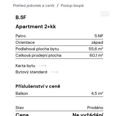
Přehled jednotek a ceník
/
Postup koupě
B.5F
apartment
2+kk
Patro
5.NP
Orientace
západ
Podlahová plocha bytu
55,6 m²
Celková prodejní plocha
60,1 m²
Karta bytu
Bytový standard
Příslušenství v ceně
Balkon
4,5 m²
Stav
Prodáno
Cena
Na vyžádání