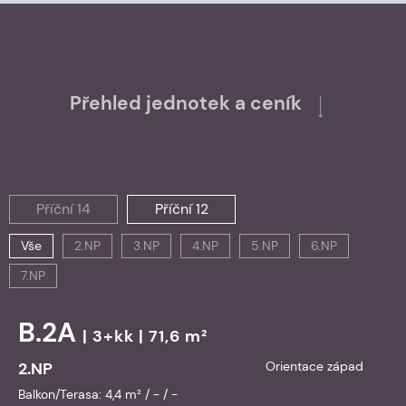
Přehled jednotek a ceník
Příční 14
Příční 12
Vše
2.NP
3.NP
4.NP
5.NP
6.NP
7.NP
B.2A
| 3+kk | 71,6 m²
2.NP
Orientace západ
Balkon/Terasa: 4,4 m² / - / -