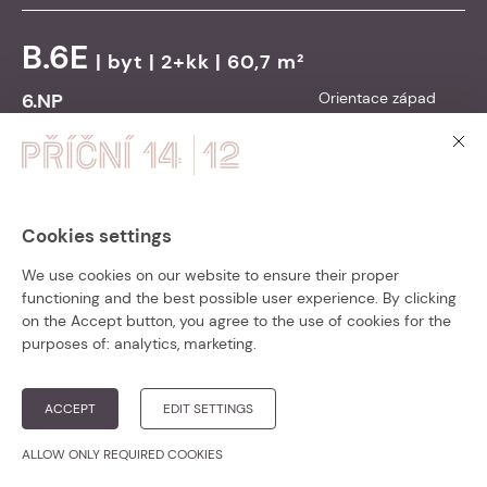
B.6E
|
byt
| 2+kk | 60,7 m²
6.NP
Orientace západ
Balkon/Terasa: / - / -
9 890 000
Cena vč. DPH:
Kč
Přejít na detail
Cookies settings
PŘÍČNÍ 14 – ZKOLAUDOVÁNO!
We use cookies on our website to ensure their proper
B.6G
|
byt
| 3+kk | 73,3 m²
functioning and the best possible user experience. By clicking
Bytový dům Příční 14 je zkolaudován a
on the Accept button, you agree to the use of cookies for the
6.NP
Orientace východ
připraven k nastěhování.
purposes of:
analytics, marketing
.
Balkon/Terasa: / - / -
Přesvědčte se v krátké
video prohlídce
11 290 000
Cena vč. DPH:
Kč
nebo rovnou
vybírejte z posledních
ACCEPT
EDIT SETTINGS
volných bytů
!
Přejít na detail
ALLOW ONLY REQUIRED COOKIES