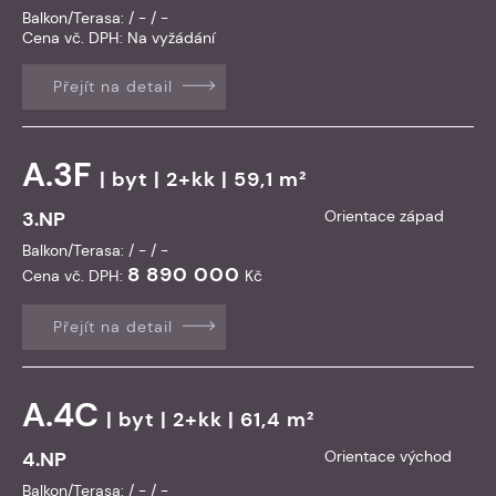
Balkon/Terasa: / - / -
Cena vč. DPH:
Na vyžádání
Přejít na detail
A.3F
|
byt
| 2+kk | 59,1 m²
3.NP
Orientace západ
Balkon/Terasa: / - / -
8 890 000
Cena vč. DPH:
Kč
Přejít na detail
A.4C
|
byt
| 2+kk | 61,4 m²
4.NP
Orientace východ
Balkon/Terasa: / - / -