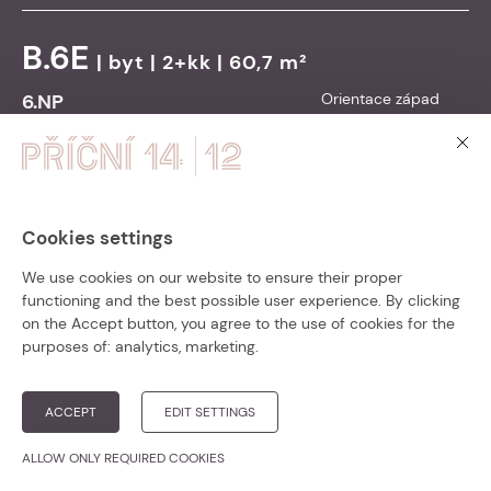
B.6E
|
byt
| 2+kk | 60,7 m²
6.NP
Orientace západ
Balkon/Terasa: / - / -
9 890 000
Cena vč. DPH:
Kč
Přejít na detail
Cookies settings
PŘÍČNÍ 14 – ZKOLAUDOVÁNO!
We use cookies on our website to ensure their proper
B.6G
|
byt
| 3+kk | 73,3 m²
functioning and the best possible user experience. By clicking
Bytový dům Příční 14 je zkolaudován a
on the Accept button, you agree to the use of cookies for the
6.NP
Orientace východ
připraven k nastěhování.
purposes of:
analytics, marketing
.
Balkon/Terasa: / - / -
Přesvědčte se v krátké
video prohlídce
11 290 000
Cena vč. DPH:
Kč
nebo rovnou
vybírejte z posledních
ACCEPT
EDIT SETTINGS
volných bytů
!
Přejít na detail
ALLOW ONLY REQUIRED COOKIES