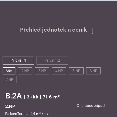
Přehled jednotek a ceník
Příční 14
Příční 12
Vše
2.NP
3.NP
4.NP
5.NP
6.NP
7.NP
B.2A
| 3+kk | 71,6 m²
2.NP
Orientace západ
Balkon/Terasa: 4,4 m² / - / -