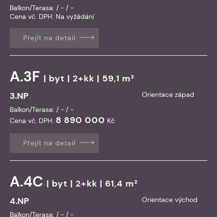
Balkon/Terasa: / - / -
Cena vč. DPH:
Na vyžádání
Přejít na detail
A.3F
|
byt
| 2+kk | 59,1 m²
3.NP
Orientace západ
Balkon/Terasa: / - / -
8 890 000
Cena vč. DPH:
Kč
Přejít na detail
A.4C
|
byt
| 2+kk | 61,4 m²
4.NP
Orientace východ
Balkon/Terasa: / - / -