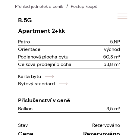
Přehled jednotek a ceník
/
Postup koupě
B.5G
apartment
2+kk
Patro
5.NP
Orientace
východ
Podlahová plocha bytu
50,3 m²
Celková prodejní plocha
53,8 m²
Karta bytu
Bytový standard
Příslušenství v ceně
Balkon
3,5 m²
Stav
Rezervováno
Cena
Rezervováno