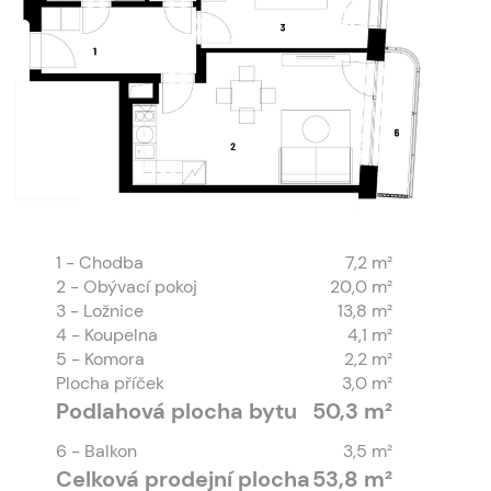
1
- Chodba
7,2 m²
2
- Obývací pokoj
20,0 m²
3
- Ložnice
13,8 m²
4
- Koupelna
4,1 m²
5
- Komora
2,2 m²
Plocha příček
3,0 m²
Podlahová plocha bytu
50,3 m²
6
- Balkon
3,5 m²
Celková prodejní plocha
53,8 m²