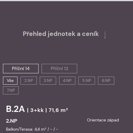
Přehled jednotek a ceník
Příční 14
Příční 12
Vše
2.NP
3.NP
4.NP
5.NP
6.NP
7.NP
B.2A
| 3+kk | 71,6 m²
2.NP
Orientace západ
Balkon/Terasa: 4,4 m² / - / -