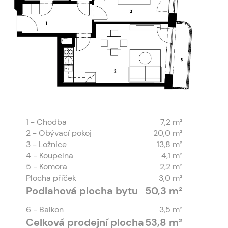
1
- Chodba
7,2 m²
2
- Obývací pokoj
20,0 m²
3
- Ložnice
13,8 m²
4
- Koupelna
4,1 m²
5
- Komora
2,2 m²
Plocha příček
3,0 m²
Podlahová plocha bytu
50,3 m²
6
- Balkon
3,5 m²
Celková prodejní plocha
53,8 m²