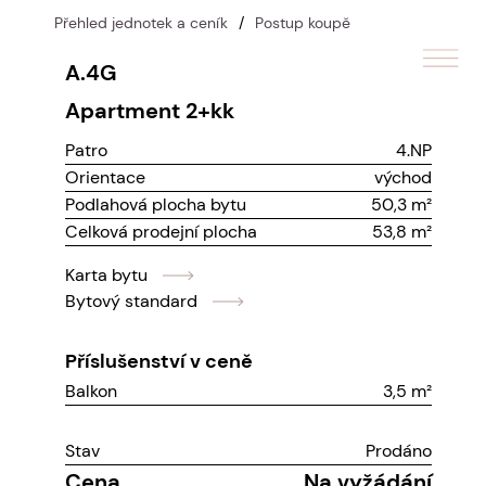
Přehled jednotek a ceník
/
Postup koupě
A.4G
apartment
2+kk
Patro
4.NP
Orientace
východ
Podlahová plocha bytu
50,3 m²
Celková prodejní plocha
53,8 m²
Karta bytu
Bytový standard
Příslušenství v ceně
Balkon
3,5 m²
Stav
Prodáno
Cena
Na vyžádání