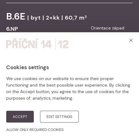
B.6E
|
byt
| 2+kk | 60,7 m²
6.NP
Orientace západ
Balkon/Terasa: / - / -
9 890 000
Cena vč. DPH:
Kč
Přejít na detail
Cookies settings
PŘÍČNÍ 14 – ZKOLAUDOVÁNO!
We use cookies on our website to ensure their proper
B.6G
|
byt
| 3+kk | 73,3 m²
functioning and the best possible user experience. By clicking
Bytový dům Příční 14 je zkolaudován a
on the Accept button, you agree to the use of cookies for the
6.NP
Orientace východ
připraven k nastěhování.
purposes of:
analytics, marketing
.
Balkon/Terasa: / - / -
Přesvědčte se v krátké
video prohlídce
11 290 000
Cena vč. DPH:
Kč
nebo rovnou
vybírejte z posledních
ACCEPT
EDIT SETTINGS
volných bytů
!
Přejít na detail
ALLOW ONLY REQUIRED COOKIES