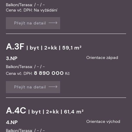
Balkon/Terasa: / - / -
Cena vč. DPH:
Na vyžádání
Přejít na detail
A.3F
|
byt
| 2+kk | 59,1 m²
3.NP
Orientace západ
Balkon/Terasa: / - / -
8 890 000
Cena vč. DPH:
Kč
Přejít na detail
A.4C
|
byt
| 2+kk | 61,4 m²
4.NP
Orientace východ
Balkon/Terasa: / - / -