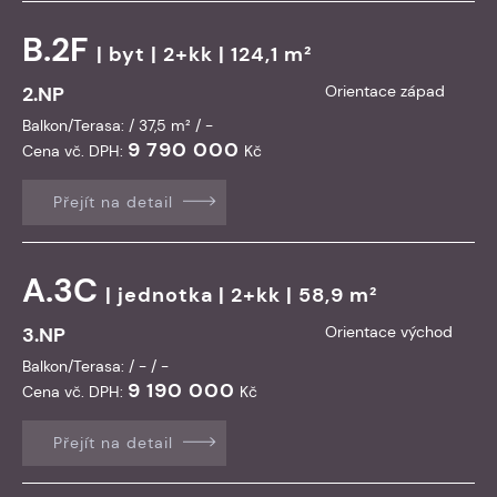
B.2F
|
byt
| 2+kk | 124,1 m²
2.NP
Orientace západ
Balkon/Terasa: / 37,5 m² / -
9 790 000
Cena vč. DPH:
Kč
Přejít na detail
A.3C
|
jednotka
| 2+kk | 58,9 m²
3.NP
Orientace východ
Balkon/Terasa: / - / -
9 190 000
Cena vč. DPH:
Kč
Přejít na detail