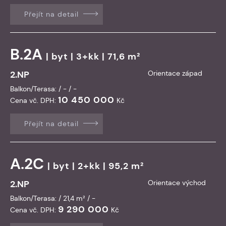
Přejít na detail
B.2A
|
byt
| 3+kk | 71,6 m²
2.NP
Orientace západ
Balkon/Terasa: / - / -
10 450 000
Cena vč. DPH:
Kč
Přejít na detail
A.2C
|
byt
| 2+kk | 95,2 m²
2.NP
Orientace východ
Balkon/Terasa: / 21,4 m² / -
9 290 000
Cena vč. DPH:
Kč