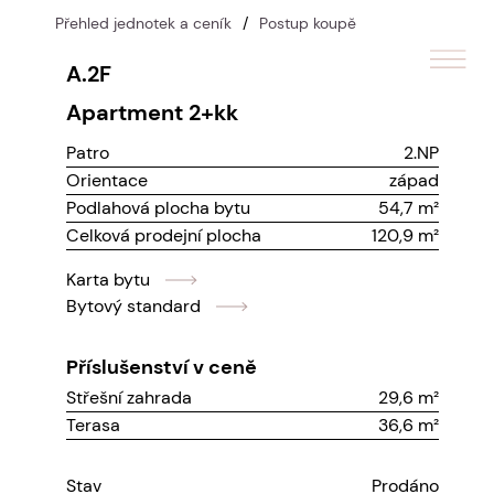
Přehled jednotek a ceník
/
Postup koupě
A.2F
apartment
2+kk
Patro
2.NP
Orientace
západ
Podlahová plocha bytu
54,7 m²
Celková prodejní plocha
120,9 m²
Karta bytu
Bytový standard
Příslušenství v ceně
Střešní zahrada
29,6 m²
Terasa
36,6 m²
Stav
Prodáno