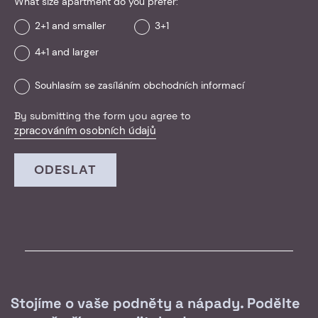
What size apartment do you prefer:
2+1 and smaller
3+1
4+1 and larger
Souhlasím se zasíláním obchodních informací
By submitting the form you agree to
zpracováním osobních údajů
ODESLAT
Stojíme o vaše podněty a nápady. Podělte