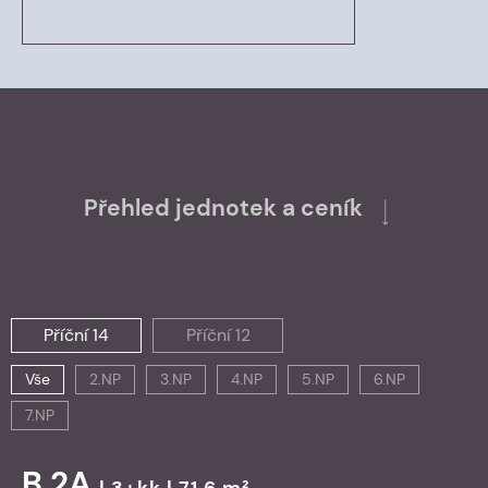
Přehled jednotek a ceník
Příční 14
Příční 12
Vše
2.NP
3.NP
4.NP
5.NP
6.NP
7.NP
B.2A
| 3+kk | 71,6 m²