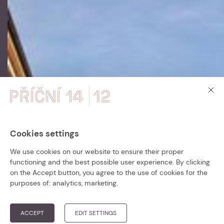
Cookies settings
PŘÍČNÍ 14 – ZKOLAUDOVÁNO!
We use cookies on our website to ensure their proper
functioning and the best possible user experience. By clicking
Bytový dům Příční 14 je zkolaudován a
on the Accept button, you agree to the use of cookies for the
připraven k nastěhování.
purposes of:
analytics, marketing
.
Přesvědčte se v krátké
video prohlídce
nebo rovnou
vybírejte z posledních
ACCEPT
EDIT SETTINGS
volných bytů
!