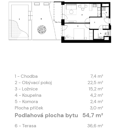
1
- Chodba
7,4 m²
2
- Obývací pokoj
22,5 m²
3
- Ložnice
15,2 m²
4
- Koupelna
4,2 m²
5
- Komora
2,4 m²
Plocha příček
3,0 m²
Podlahová plocha bytu
54,7 m²
6
- Terasa
36,6 m²